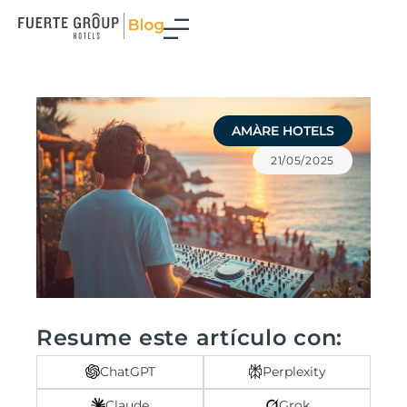
Ir
al
contenido
AMÀRE HOTELS
21/05/2025
Resume este artículo con:
ChatGPT
Perplexity
Claude
Grok