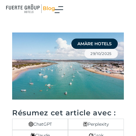
Aller
au
contenu
AMÀRE HOTELS
29/10/2025
Résumez cet article avec :
ChatGPT
Perplexity
Claude
Grok