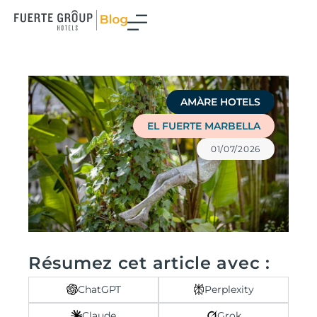
Aller
au
contenu
AMÀRE HOTELS
EL FUERTE MARBELLA
01/07/2026
Résumez cet article avec :
ChatGPT
Perplexity
Claude
Grok