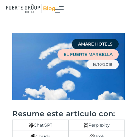
Ir
al
contenido
AMÀRE HOTELS
EL FUERTE MARBELLA
16/10/2018
Resume este artículo con:
ChatGPT
Perplexity
Claude
Grok